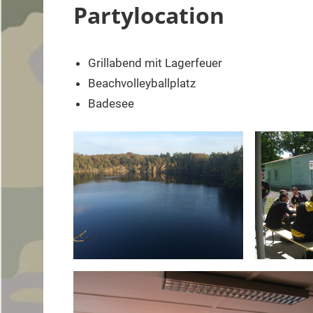
Partylocation
Museumstage
–
Panzerfahren
Grillabend mit Lagerfeuer
–
Beachvolleyballplatz
Militärhistorische
Badesee
Technik
–
Panzer
Gutschein
–
Militärhistorik
Röcknitz
–
Teambildende
Maßnahmen
–
Geburtstagsparty