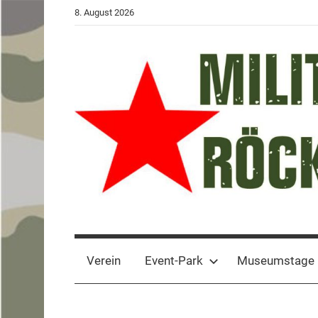
Zum
8. August 2026
Inhalt
springen
Militärhistorik
Event-
Park
Röcknitz
Sachsen
Verein
Event-Park
Museumstage
–
Museum
e.V.
–