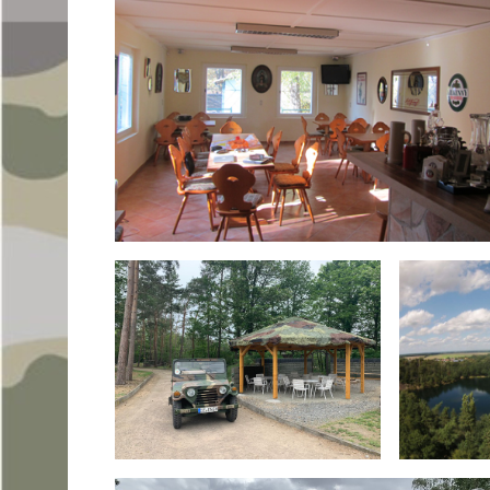
–
Junggesellen
Abschiedsparty
–
Panzer
mit-
und
Selberfahren
Leipzig