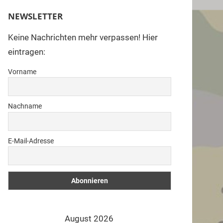
benutzen,
NEWSLETTER
um
die
Keine Nachrichten mehr verpassen! Hier
Lautstärke
eintragen:
zu
Vorname
regeln.
Nachname
E-Mail-Adresse
August 2026