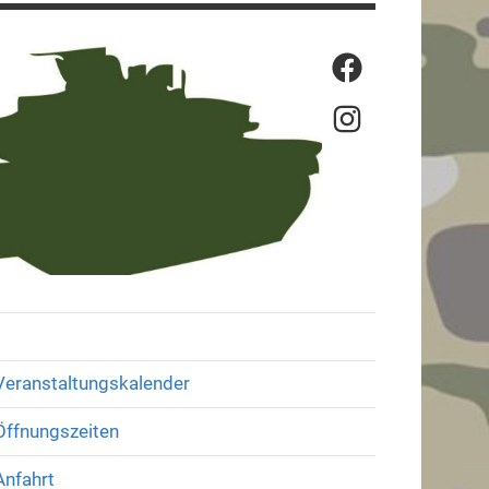
Menüeintrag
Menüeintrag
Veranstaltungskalender
Öffnungszeiten
Anfahrt