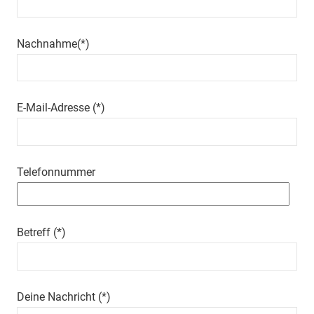
–
Panzer
Gutschein
Nachnahme(*)
–
Militärhistorik
Röcknitz
–
E-Mail-Adresse (*)
Teambildende
Maßnahmen
–
Geburtstagsparty
Telefonnummer
–
Junggesellen
Abschiedsparty
Betreff (*)
–
Panzer
mit-
und
Deine Nachricht (*)
Selberfahren