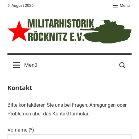
Zum
6. August 2026
Menü
Inhalt
springen
Militärhistorik
Event-
Park
Röcknitz
Menü
Sachsen
–
e.V.
Museum
Kontakt
–
Museumstage
–
Bitte kontaktieren Sie uns bei Fragen, Anregungen oder
Panzerfahren
Problemen über das Kontaktformular.
–
Militärhistorische
Vorname (*)
Technik