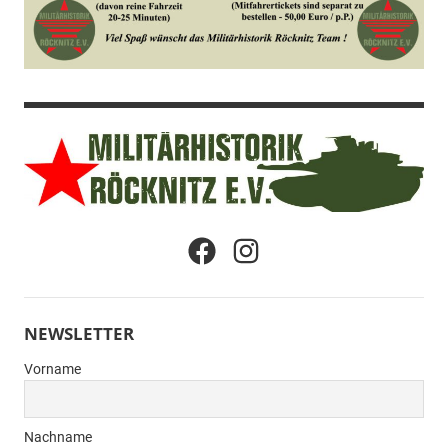
Militärhistorik
Menüeintrag
Menüeintrag
Röcknitz
e.V.
NEWSLETTER
Vorname
Nachname