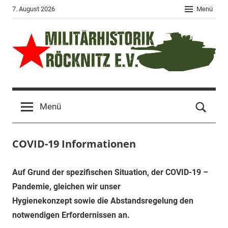
Zum
7. August 2026
Menü
Inhalt
springen
Militärhistorik
Event-
Park
Röcknitz
Menü
Sachsen
–
e.V.
Museum
COVID-19 Informationen
–
Museumstage
–
Auf Grund der spezifischen Situation, der COVID-19 –
Panzerfahren
Pandemie, gleichen wir unser
–
Hygienekonzept sowie die Abstandsregelung den
Militärhistorische
notwendigen Erfordernissen an.
Technik