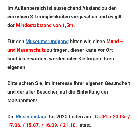
–
Panzer
Im Außenbereich ist ausreichend Abstand zu den
Gutschein
einzelnen Sitzmöglichkeiten vorgesehen und es gilt
–
der
Mindestabstand von 1,5m
.
Militärhistorik
Röcknitz
Für den
Museumsrundgang
bitten wir, einen
Mund –
–
und Nasenschutz
zu tragen, dieser kann vor Ort
Teambildende
käuflich erworben werden oder Sie tragen Ihren
Maßnahmen
–
eigenen.
Geburtstagsparty
–
Bitte achten Sie, im Interesse Ihrer eigenen Gesundheit
Junggesellen
und der aller Besucher, auf die Einhaltung der
Abschiedsparty
Maßnahmen
!
–
Panzer
Die
Museumstage
für 2023 finden am
„15.04. / 20.05. /
mit-
17.06. / 15.07. / 16.09. / 21.10.“
statt.
und
Selberfahren