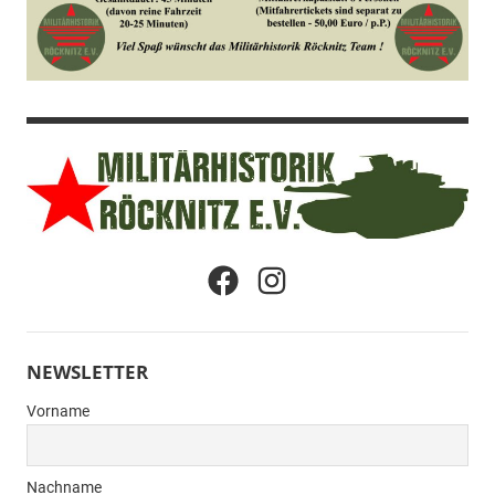
Militärhistorik
Menüeintrag
Menüeintrag
Röcknitz
e.V.
NEWSLETTER
Vorname
Nachname